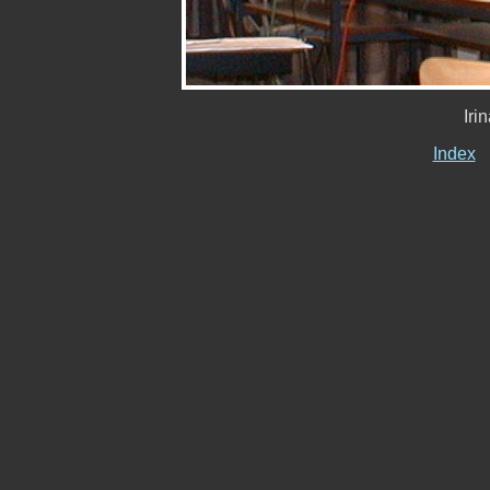
Iri
Index